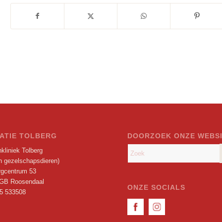
ATIE TOLBERG
DOORZOEK ONZE WEBS
kliniek Tolberg
en gezelschapsdieren)
rgcentrum 53
GB Roosendaal
ONZE SOCIALS
5 533508