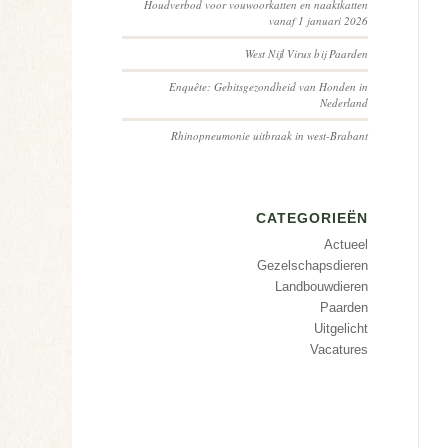
Houdverbod voor vouwoorkatten en naaktkatten
vanaf 1 januari 2026
West Nijl Virus bij Paarden
Enquête: Gebitsgezondheid van Honden in
Nederland
Rhinopneumonie uitbraak in west-Brabant
CATEGORIEËN
Actueel
Gezelschapsdieren
Landbouwdieren
Paarden
Uitgelicht
Vacatures