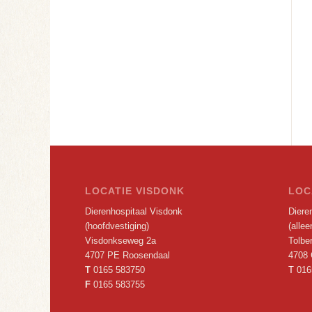
LOCATIE VISDONK
LOC
Dierenhospitaal Visdonk
Dieren
(hoofdvestiging)
(alle
Visdonkseweg 2a
Tolbe
4707 PE Roosendaal
4708 
T
0165 583750
T
016
F
0165 583755