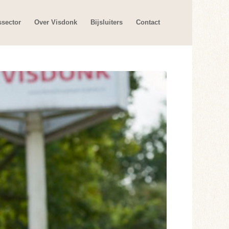
ssector
Over Visdonk
Bijsluiters
Contact