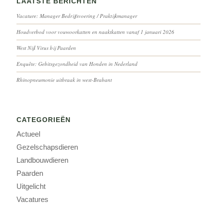
LAATSTE BERICHTEN
Vacature: Manager Bedrijfsvoering / Praktijkmanager
Houdverbod voor vouwoorkatten en naaktkatten vanaf 1 januari 2026
West Nijl Virus bij Paarden
Enquête: Gebitsgezondheid van Honden in Nederland
Rhinopneumonie uitbraak in west-Brabant
CATEGORIEËN
Actueel
Gezelschapsdieren
Landbouwdieren
Paarden
Uitgelicht
Vacatures