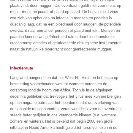
plaatsvindt door muggen. Die overdracht geldt niet voor mens op
mens, mens op paard of paard op paard. De hoeveelheid virus
wat zich kan ophouden na infectie in mensen en paarden is
dusdanig laag, dat na een bloedmaal door muggen, de potentiële
overdacht naar een ander persoon of paard niet lukt. Mensen en
paarden kunnen wel geïnfecteerd raken door bloedtransfusies,
orgaantransplantaties of geïnfecteerde chirurgische instrumenten
naast de natuurlijke overdracht door geïnfecteerde muggen.
Infectieroute
Lang werd aangenomen dat het West Nijl Virus en het risico op
besmetting voorbehouden was tot warmere oorden en de
oorsprong rond de hoorn van Afrika. Toch is in de afgelopen
decennia gebleken dat trekvogels het virus mee kunnen brengen
op hun migratieroute naar het noorden en dat de overleving van
de bepaalde muggensoorten, verantwoordelijk voor de overdracht
steeds beter getijden in ons veranderde klimaat (o.a. warmere
zomers en winters). Het is bekend dat begin 2000 een grote
uitbraak in Noord-Amerika heeft geleid tot forse verliezen in de