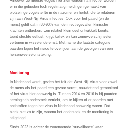
Alhoewel de meeste vogels niet ziek worden na infectie, worden
er in die gebieden toch regelmatig meldingen gemaakt van
plotselinge vogelsterfte in de nazomer en herfst, die te relateren
zijn aan West-Nijl Virus infecties. Ook voor het paard (en de
mens) geldt dat in 80-90% van de infectiegevallen klinische
klachten ontbreken. Een relatief klein deel ontwikkelt koorts,
toont slechte eetlust, krijgt koliek en kan zenuwverschijnselen
vertonen in wisselende ernst. Met name die laatste categorie
paarden lopen het risico te overlijden aan de gevolgen van een
hersenweefselontsteking.
Monitoring
In Nederland wordt, gezien het feit dat West Nijl Virus voor zowel
de mens als het paard een gevaar vormt, nauwlettend gemonitord
of het virus hier aanwezig is. Tussen 2014 en 2016 is bij paarden
serologisch onderzoek verricht, om te kijken of er paarden met
antistoffen tegen het virus in Nederland aanwezig waren. Dat
bleek niet zo te zijn, waarna het onderzoek en de monitoring is
stilgelegd.
Sinds 2023 is echter de zogenoemde ‘surveillance’ weer