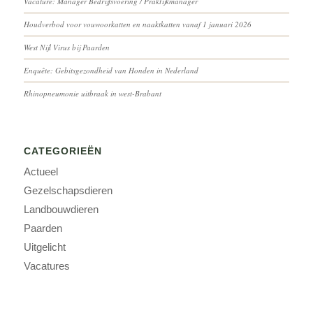
Vacature: Manager Bedrijfsvoering / Praktijkmanager
Houdverbod voor vouwoorkatten en naaktkatten vanaf 1 januari 2026
West Nijl Virus bij Paarden
Enquête: Gebitsgezondheid van Honden in Nederland
Rhinopneumonie uitbraak in west-Brabant
CATEGORIEËN
Actueel
Gezelschapsdieren
Landbouwdieren
Paarden
Uitgelicht
Vacatures