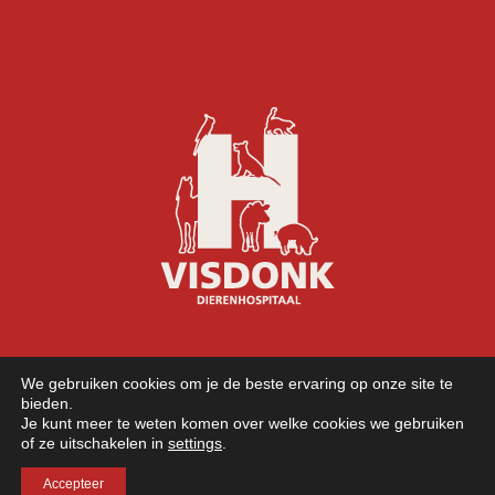
We gebruiken cookies om je de beste ervaring op onze site te
bieden.
Je kunt meer te weten komen over welke cookies we gebruiken
of ze uitschakelen in
settings
.
©
2026 Copyright - Dierenhospitaal Visdonk
Accepteer
Gezelschapsdieren
Paarden Onderzoek
Varkenssector