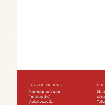
LOCATIE VISDONK
LOC
Dierenhospitaal Visdonk
Dieren
(hoofdvestiging)
(alle
Visdonkseweg 2a
Tolbe