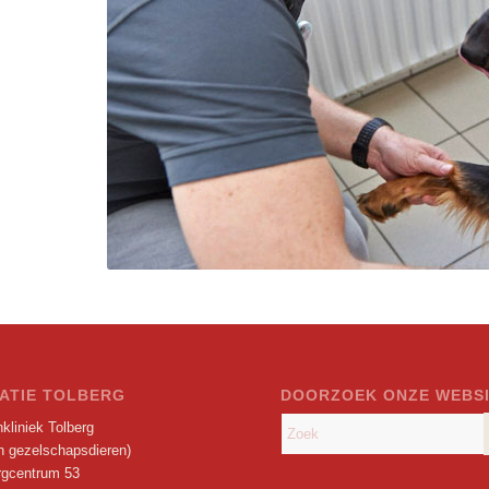
ATIE TOLBERG
DOORZOEK ONZE WEBS
kliniek Tolberg
en gezelschapsdieren)
rgcentrum 53