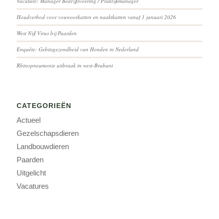
Vacature: Manager Bedrijfsvoering / Praktijkmanager
Houdverbod voor vouwoorkatten en naaktkatten vanaf 1 januari 2026
West Nijl Virus bij Paarden
Enquête: Gebitsgezondheid van Honden in Nederland
Rhinopneumonie uitbraak in west-Brabant
CATEGORIEËN
Actueel
Gezelschapsdieren
Landbouwdieren
Paarden
Uitgelicht
Vacatures