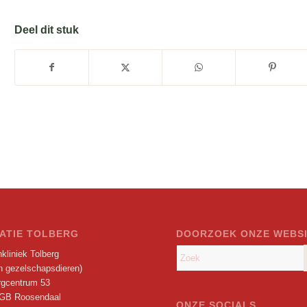
Deel dit stuk
ATIE TOLBERG
DOORZOEK ONZE WEBS
kliniek Tolberg
en gezelschapsdieren)
rgcentrum 53
GB Roosendaal
ONZE SOCIALS