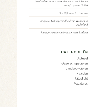
Houdverbod voor vouwoorkatten en naaktkatten
vanaf 1 januari 2026
West Nijl Virus bij Paarden
Enquête: Gebitsgezondheid van Honden in
Nederland
Rhinopneumonie uitbraak in west-Brabant
CATEGORIEËN
Actueel
Gezelschapsdieren
Landbouwdieren
Paarden
Uitgelicht
Vacatures