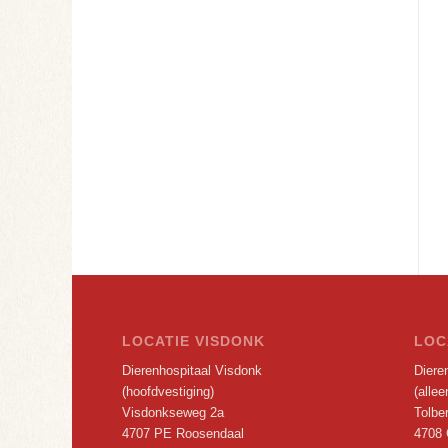
LOCATIE VISDONK
LOC
Dierenhospitaal Visdonk
Dieren
(hoofdvestiging)
(alle
Visdonkseweg 2a
Tolbe
4707 PE Roosendaal
4708 