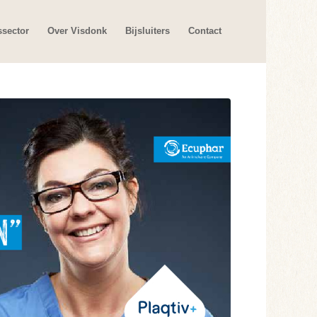
ssector
Over Visdonk
Bijsluiters
Contact