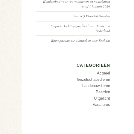
Houdverbod voor vouwoorkatten en naaktkatten
vanaf 1 januari 2026
West Nijl Virus bij Paarden
Enquête: Gebitsgezondheid van Honden in
Nederland
Rhinopneumonie uitbraak in west-Brabant
CATEGORIEËN
Actueel
Gezelschapsdieren
Landbouwdieren
Paarden
Uitgelicht
Vacatures