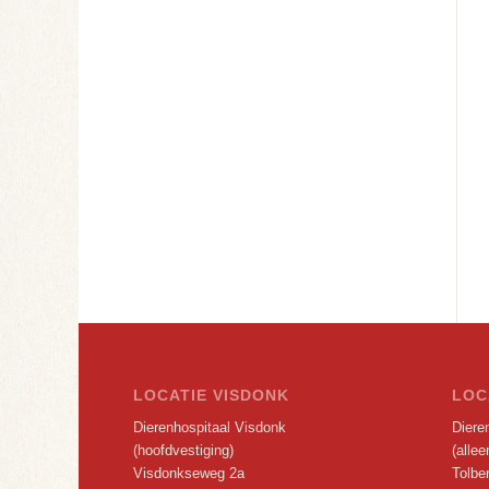
LOCATIE VISDONK
LOC
Dierenhospitaal Visdonk
Dieren
(hoofdvestiging)
(alle
Visdonkseweg 2a
Tolbe