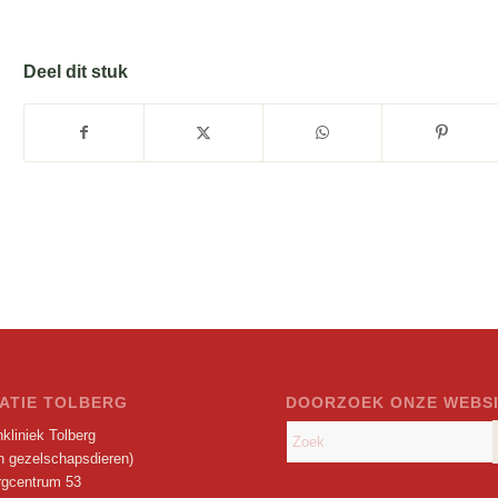
Deel dit stuk
ATIE TOLBERG
DOORZOEK ONZE WEBS
kliniek Tolberg
en gezelschapsdieren)
rgcentrum 53