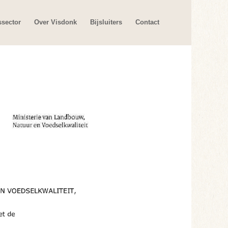
ssector
Over Visdonk
Bijsluiters
Contact