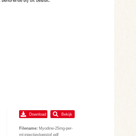
Download
Bekijk
Filename:
Myodine-25mg-per-
ml-injectievloeistof.pdf