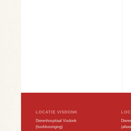
LOCATIE VISDONK
LOC
Dierenhospitaal Visdonk
Dieren
(hoofdvestiging)
(alle