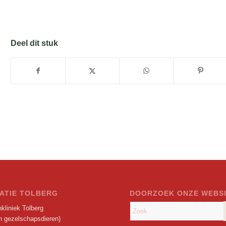
Deel dit stuk
ATIE TOLBERG
DOORZOEK ONZE WEBS
kliniek Tolberg
en gezelschapsdieren)