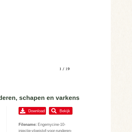
nderen, schapen en varkens
Download
Bekijk
Filename:
Engemycine-10-
injectie-vloeistof-voor-runderen-