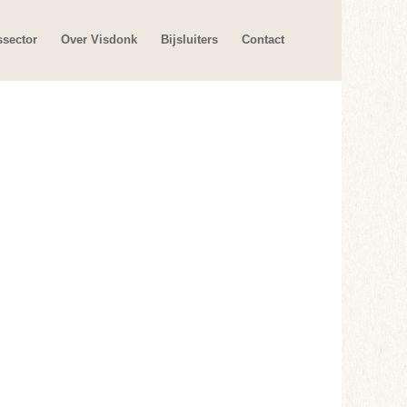
ssector
Over Visdonk
Bijsluiters
Contact