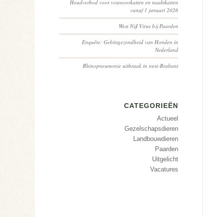
Houdverbod voor vouwoorkatten en naaktkatten
vanaf 1 januari 2026
West Nijl Virus bij Paarden
Enquête: Gebitsgezondheid van Honden in
Nederland
Rhinopneumonie uitbraak in west-Brabant
CATEGORIEËN
Actueel
Gezelschapsdieren
Landbouwdieren
Paarden
Uitgelicht
Vacatures