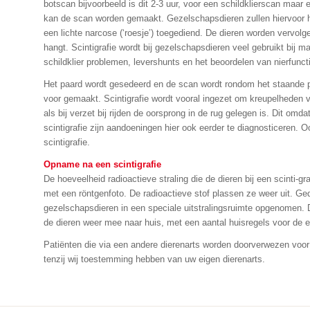
botscan bijvoorbeeld is dit 2-3 uur, voor een schildklierscan maar 
kan de scan worden gemaakt. Gezelschapsdieren zullen hiervoor h
een lichte narcose (‘roesje’) toegediend. De dieren worden verv
hangt. Scintigrafie wordt bij gezelschapsdieren veel gebruikt bi
schildklier problemen, levershunts en het beoordelen van nierfunct
Het paard wordt gesedeerd en de scan wordt rondom het staande
voor gemaakt. Scintigrafie wordt vooral ingezet om kreupelheden 
als bij verzet bij rijden de oorsprong in de rug gelegen is. Dit omda
scintigrafie zijn aandoeningen hier ook eerder te diagnosticeren. 
scintigrafie.
Opname na een scintigrafie
De hoeveelheid radioactieve straling die de dieren bij een scinti-gra
met een röntgenfoto. De radioactieve stof plassen ze weer uit. G
gezelschapsdieren in een speciale uitstralingsruimte opgenomen.
de dieren weer mee naar huis, met een aantal huisregels voor de e
Patiënten die via een andere dierenarts worden doorverwezen voor 
tenzij wij toestemming hebben van uw eigen dierenarts.