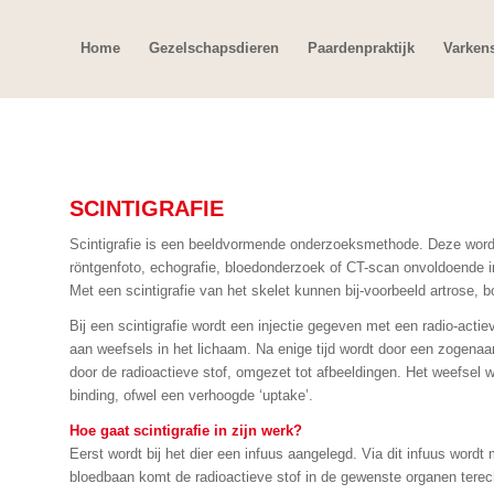
Home
Gezelschapsdieren
Paardenpraktijk
Varken
SCINTIGRAFIE
Scintigrafie is een beeldvormende onderzoeksmethode. Deze word
röntgenfoto, echografie, bloedonderzoek of CT-scan onvoldoende i
Met een scintigrafie van het skelet kunnen bij-voorbeeld artrose,
Bij een scintigrafie wordt een injectie gegeven met een radio-actiev
aan weefsels in het lichaam. Na enige tijd wordt door een zogena
door de radioactieve stof, omgezet tot afbeeldingen. Het weefsel w
binding, ofwel een verhoogde ‘uptake’.
Hoe gaat scintigrafie in zijn werk?
Eerst wordt bij het dier een infuus aangelegd. Via dit infuus wordt
bloedbaan komt de radioactieve stof in de gewenste organen terech