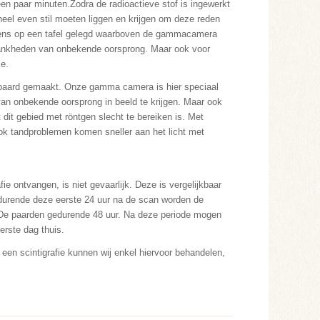
een paar minuten.Zodra de radioactieve stof is ingewerkt
eel even stil moeten liggen en krijgen om deze reden
olgens op een tafel gelegd waarboven de gammacamera
j mankheden van onbekende oorsprong. Maar ook voor
ie.
 paard gemaakt. Onze gamma camera is hier speciaal
van onbekende oorsprong in beeld te krijgen. Maar ook
t dit gebied met röntgen slecht te bereiken is. Met
Ook tandproblemen komen sneller aan het licht met
fie ontvangen, is niet gevaarlijk. Deze is vergelijkbaar
edurende deze eerste 24 uur na de scan worden de
 De paarden gedurende 48 uur. Na deze periode mogen
erste dag thuis.
een scintigrafie kunnen wij enkel hiervoor behandelen,