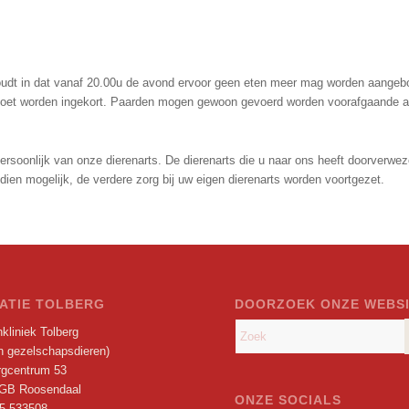
houdt in dat vanaf 20.00u de avond ervoor geen eten meer mag worden aangebod
moet worden ingekort. Paarden mogen gewoon gevoerd worden voorafgaande a
 persoonlijk van onze dierenarts. De dierenarts die u naar ons heeft doorverw
dien mogelijk, de verdere zorg bij uw eigen dierenarts worden voortgezet.
ATIE TOLBERG
DOORZOEK ONZE WEBS
kliniek Tolberg
en gezelschapsdieren)
rgcentrum 53
GB Roosendaal
ONZE SOCIALS
5 533508