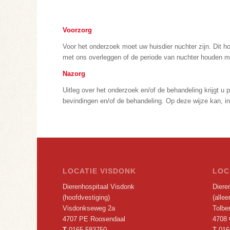
Voorzorg
Voor het onderzoek moet uw huisdier nuchter zijn. Dit 
met ons overleggen of de periode van nuchter houden 
Nazorg
Uitleg over het onderzoek en/of de behandeling krijgt u
bevindingen en/of de behandeling. Op deze wijze kan, in
LOCATIE VISDONK
LOC
Dierenhospitaal Visdonk
Dieren
(hoofdvestiging)
(alle
Visdonkseweg 2a
Tolbe
4707 PE Roosendaal
4708 
T
0165 583750
T
016