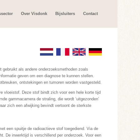
ssector
Over Visdonk
Bijsluiters
Contact
t gebruikt als andere onderzoeksmethoden zoals
nformatie geven om een diagnose te kunnen stellen.
 botbreuken, ontstekingen en tumoren worden vastgesteld.
e vloeistof. Deze stof bindt zich voor een hele korte tijd
amde gammacamera de straling, die wordt ‘uitgezonden’
aar zich een afwijking bevindt vertoont de sterkste
 met een spuitje de radioactieve stof toegediend. Via de
t. De inwerktijd is verschillend per onderzoek. Voor een